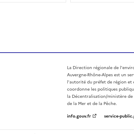
ien de la page dans le presse-papier
La Direction régionale de l'env
Auvergne-Rhône-Alpes est un serv
l'autorité du préfet de région e
coordonne les politiques publiqu
la Décentralisation/ministère de l
de la Mer et de la Pêche.
info.gouv.fr
service-public.