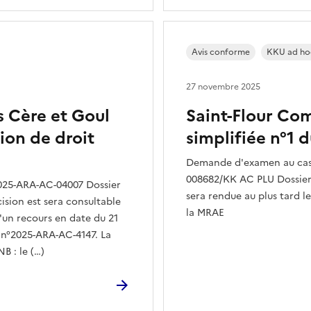
Avis conforme
KKU ad ho
27 novembre 2025
Cère et Goul
Saint-Flour Co
ion de droit
simplifiée n°1 
Demande d'examen au cas 
008682/KK AC PLU Dossier
025-ARA-AC-04007 Dossier
sera rendue au plus tard le
cision est sera consultable
la MRAE
 d'un recours en date du 21
e n°2025-ARA-AC-4147. La
B : le (…)