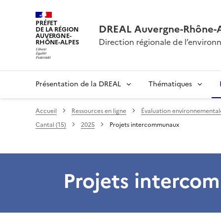
PRÉFET
DREAL Auvergne-Rhône-
DE LA RÉGION
AUVERGNE-
Direction régionale de l’envir
RHÔNE-ALPES
Présentation de la DREAL
Thématiques
Accueil
Ressources en ligne
Évaluation environnementale 
Cantal (15)
2025
Projets intercommunaux
Projets interc