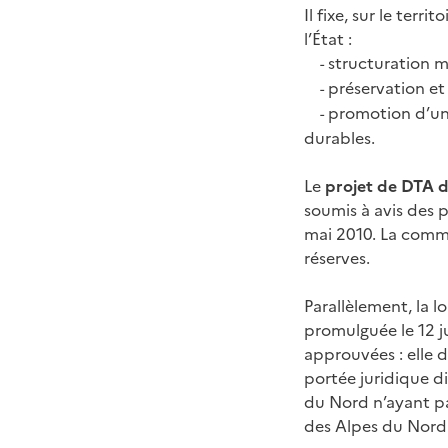
Il fixe, sur le terr
l’État :
structuration mu
-
préservation et 
-
promotion d’un 
-
durables.
Le
projet de DTA 
soumis à avis des
mai 2010. La commi
réserves.
Parallèlement, la 
promulguée le 12 j
approuvées : elle 
portée juridique d
du Nord n’ayant pa
des Alpes du Nor