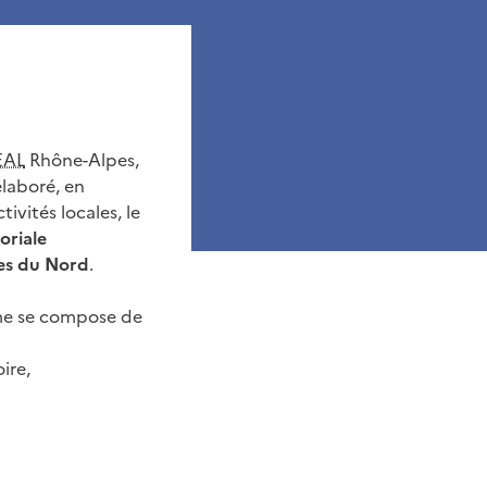
EAL
Rhône-Alpes,
élaboré, en
tivités locales, le
oriale
es du Nord
.
e se compose de
ire,