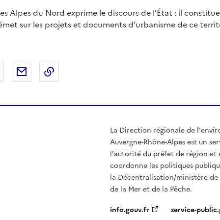
s Alpes du Nord exprime le discours de l’État : il constitu
émet sur les projets et documents d’urbanisme de ce territ
 Facebook
er sur X
Partager sur LinkedIn
Partager par email
Copier le lien de la page dans le presse-pap
La Direction régionale de l'env
Auvergne-Rhône-Alpes est un serv
l'autorité du préfet de région e
coordonne les politiques publiqu
la Décentralisation/ministère de l
de la Mer et de la Pêche.
info.gouv.fr
service-public.