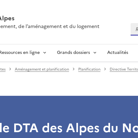
Alpes
onnement, de l’aménagement et du logement
Re
Ressources en ligne
Grands dossiers
Actualités
tes
Aménagement et planification
Planification
Directive Terri
 de DTA des Alpes du N