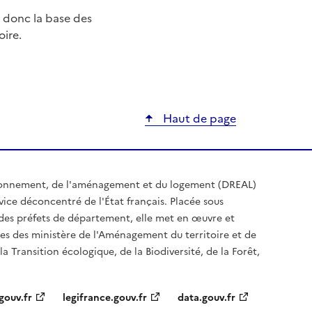
e donc la base des
oire.
ier
Haut de page
ironnement, de l'aménagement et du logement (DREAL)
ice déconcentré de l'État français. Placée sous
t des préfets de département, elle met en œuvre et
es des ministère de l'Aménagement du territoire et de
a Transition écologique, de la Biodiversité, de la Forêt,
gouv.fr
legifrance.gouv.fr
data.gouv.fr