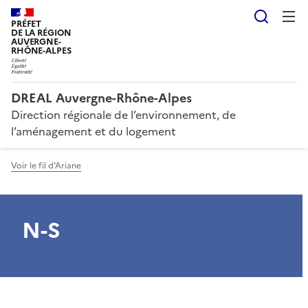
Reche
PRÉFET
DE LA RÉGION
AUVERGNE-
RHÔNE-ALPES
DREAL Auvergne-Rhône-Alpes
Direction régionale de l’environnement, de
l’aménagement et du logement
Voir le fil d'Ariane
N-S