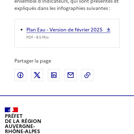
ensemble d’indicateurs, qui sont présentés et
expliqués dans les infographies suivantes :
Plan Eau - Version de février 2025
PDF
- 8.5 Mio
Partager la page
Partager sur Facebook
Partager sur X
Partager sur LinkedIn
Partager par email
Copier le lien de 
PRÉFET
DE LA RÉGION
AUVERGNE-
RHÔNE-ALPES