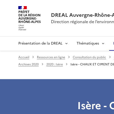
PRÉFET
DREAL Auvergne-Rhône-
DE LA RÉGION
AUVERGNE-
Direction régionale de l’envir
RHÔNE-ALPES
Présentation de la DREAL
Thématiques
Accueil
Ressources en ligne
Consultation du public
Archives 2020
2020 : Isère
Isère - CHAUX ET CIMENT DE S
Isère 