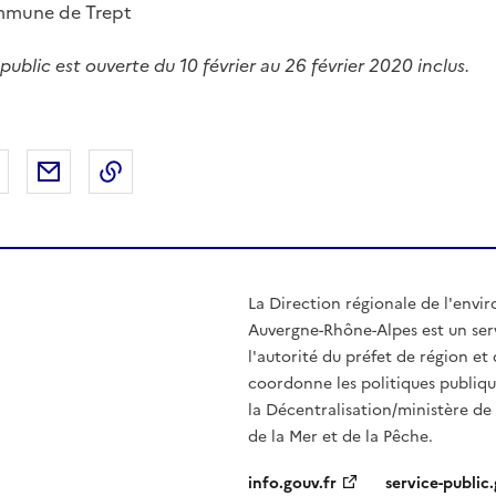
ommune de Trept
public est ouverte du 10 février au 26 février 2020 inclus.
 Facebook
er sur X
Partager sur LinkedIn
Partager par email
Copier le lien de la page dans le presse-pap
La Direction régionale de l'env
Auvergne-Rhône-Alpes est un serv
l'autorité du préfet de région e
coordonne les politiques publiqu
la Décentralisation/ministère de l
de la Mer et de la Pêche.
info.gouv.fr
service-public.