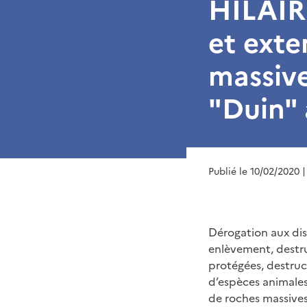
HILAIR
et exte
massive
"Duin" 
Publié le 10/02/2020
|
Dérogation aux disp
enlèvement, destru
protégées, destruc
d’espèces animales
de roches massives 