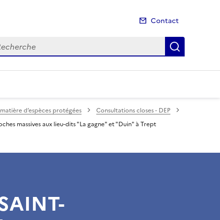
Contact
cherche
Recherch
 matière d’espèces protégées
Consultations closes - DEP
s massives aux lieu-dits "La gagne" et "Duin" à Trept
SAINT-