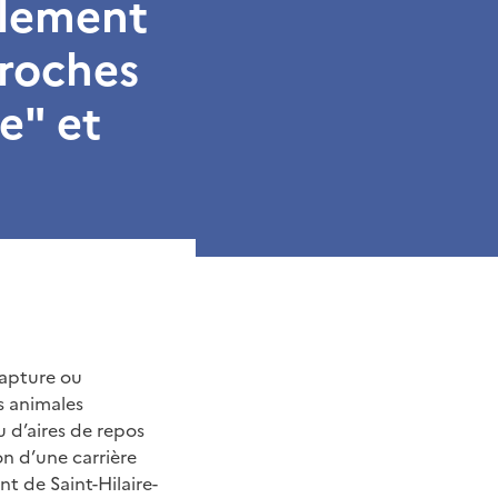
llement
 roches
e" et
capture ou
s animales
 d’aires de repos
n d’une carrière
t de Saint-Hilaire-