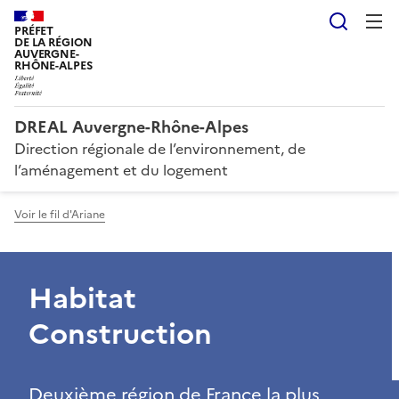
Reche
PRÉFET
DE LA RÉGION
AUVERGNE-
RHÔNE-ALPES
DREAL Auvergne-Rhône-Alpes
Direction régionale de l’environnement, de
l’aménagement et du logement
Voir le fil d'Ariane
Habitat
Construction
Deuxième région de France la plus