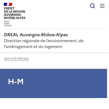
Reche
PRÉFET
DE LA RÉGION
AUVERGNE-
RHÔNE-ALPES
DREAL Auvergne-Rhône-Alpes
Direction régionale de l’environnement, de
l’aménagement et du logement
Voir le fil d'Ariane
H-M