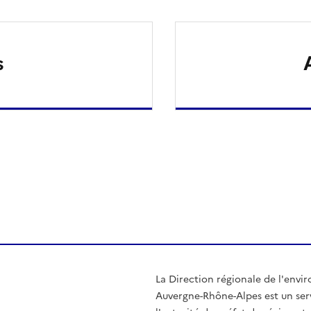
s
ien de la page dans le presse-papier
La Direction régionale de l'env
Auvergne-Rhône-Alpes est un serv