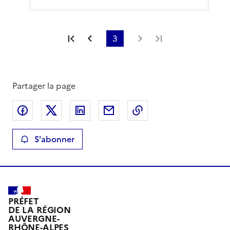
Première page
Page précédente
3
Page suivante
Dernière page
Partager la page
Partager sur Facebook
Partager sur X
Partager sur LinkedIn
Partager par email
Copier le lien de la 
S'abonner
PRÉFET
DE LA RÉGION
AUVERGNE-
RHÔNE-ALPES