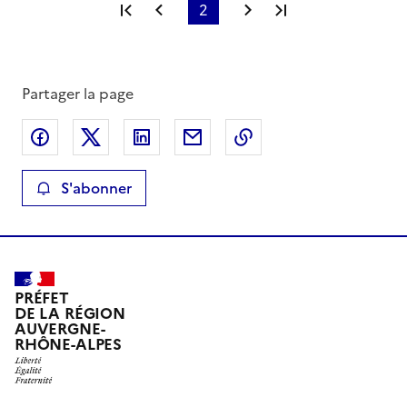
Première page
Page précédente
2
Page suivante
Dernière page
Partager la page
Partager sur Facebook
Partager sur X
Partager sur LinkedIn
Partager par email
Copier le lien de la 
S'abonner
PRÉFET
DE LA RÉGION
AUVERGNE-
RHÔNE-ALPES