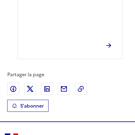
Partager la page
Partager sur Facebook
Partager sur X
Partager sur LinkedIn
Partager par email
Copier le lien de la 
S'abonner