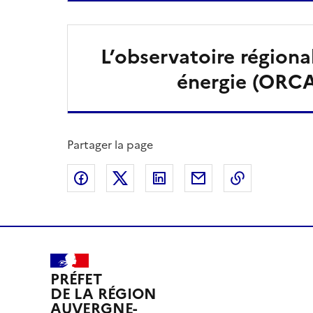
L’observatoire régional
énergie (ORC
Partager la page
Partager sur Facebook
Partager sur X
Partager sur LinkedIn
Partager par email
Copier le l
PRÉFET
DE LA RÉGION
AUVERGNE-