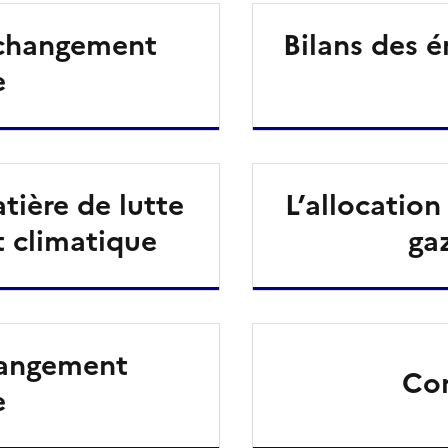
e changement
Bilans des é
e
ière de lutte
L’allocatio
 climatique
gaz
hangement
Con
e