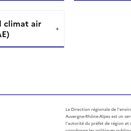
 climat air
AE)
ien de la page dans le presse-papier
La Direction régionale de l'env
Auvergne-Rhône-Alpes est un serv
l'autorité du préfet de région e
coordonne les politiques publiqu