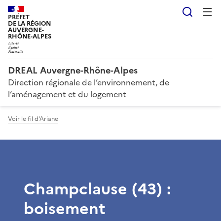
Reche
PRÉFET
DE LA RÉGION
AUVERGNE-
RHÔNE-ALPES
DREAL Auvergne-Rhône-Alpes
Direction régionale de l’environnement, de
l’aménagement et du logement
Voir le fil d'Ariane
Champclause (43) :
boisement