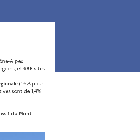
hône-Alpes
égions, et
688 sites
égionale
(1,6% pour
ctives sont de 1,4%
ssif du Mont