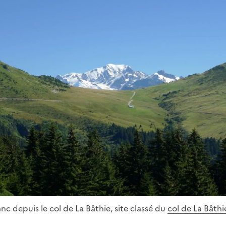
nc depuis le col de La Bâthie, site classé du
col de La Bâthi