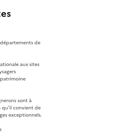
tes
12 départements de
nationale aux sites
ysagers
e patrimoine
ignerons sont à
s qu’il convient de
ages exceptionnels.
.