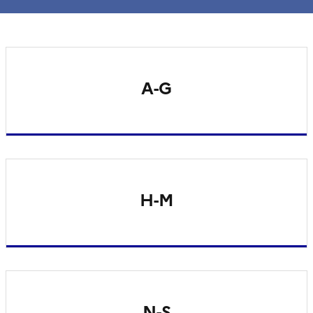
A-G
H-M
N-S