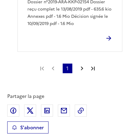
Dossier n°2019-ARA-KKP-02154 Dossier
reçu complet le 13/08/2019 pdf - 635.6 kio
Annexes pdf - 1.6 Mio Décision signée le
10/09/2019 pdf - 1.6 Mio
Première page
Page précédente
1
Page suivante
Dernière page
Partager la page
Partager sur Facebook
Partager sur X
Partager sur LinkedIn
Partager par email
Copier le lien de la 
S'abonner