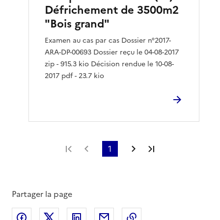
Défrichement de 3500m2
"Bois grand"
Examen au cas par cas Dossier n°2017-
ARA-DP-00693 Dossier reçu le 04-08-2017
zip - 915.3 kio Décision rendue le 10-08-
2017 pdf - 23.7 kio
Première page
Page précédente
1
Page suivante
Dernière page
Partager la page
Partager sur Facebook
Partager sur X
Partager sur LinkedIn
Partager par email
Copier le lien de la 