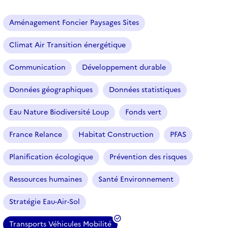
a
r
Aménagement Foncier Paysages Sites
t
i
Climat Air Transition énergétique
c
l
Communication
Développement durable
e
s
Données géographiques
Données statistiques
Eau Nature Biodiversité Loup
Fonds vert
France Relance
Habitat Construction
PFAS
Planification écologique
Prévention des risques
Ressources humaines
Santé Environnement
Stratégie Eau-Air-Sol
Transports Véhicules Mobilité