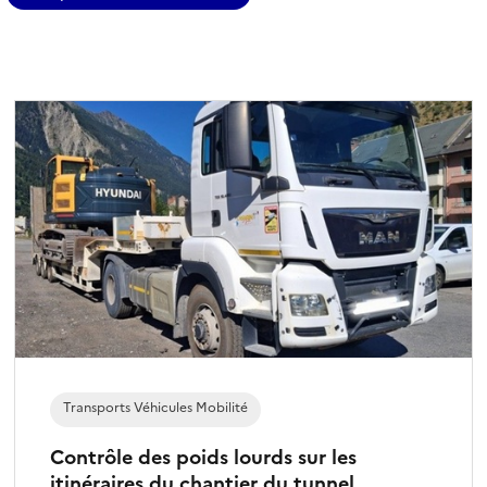
(
f
i
l
t
r
e
s
é
l
e
c
t
i
o
n
Transports Véhicules Mobilité
n
é
Contrôle des poids lourds sur les
)
itinéraires du chantier du tunnel