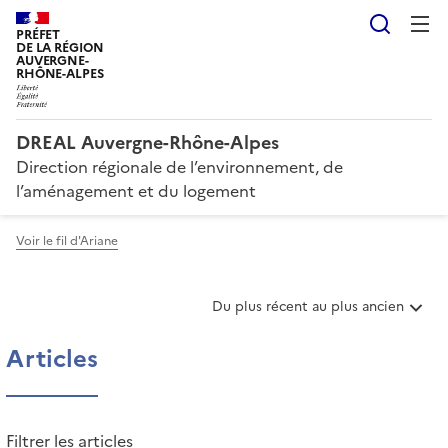
Reche
PRÉFET
DE LA RÉGION
AUVERGNE-
RHÔNE-ALPES
DREAL Auvergne-Rhône-Alpes
Direction régionale de l’environnement, de
l’aménagement et du logement
Voir le fil d'Ariane
T
Du plus récent au plus ancien
r
i
Articles
e
r
l
e
Filtrer les articles
s