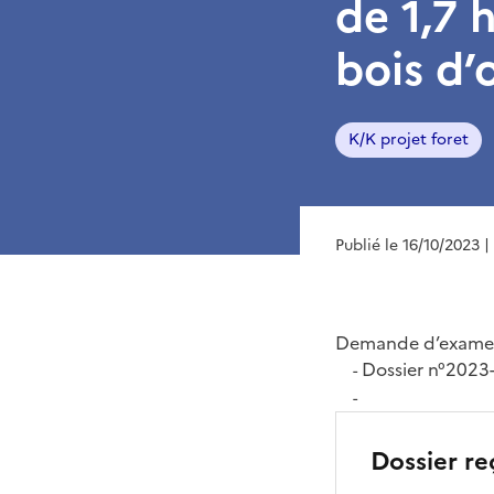
de 1,7 
bois d
K/K projet foret
Publié le 16/10/2023
|
Demande d’examen
Dossier n°202
-
-
Dossier re