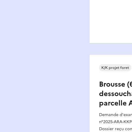
K/K projet foret
Brousse (6
dessouch
parcelle 
Demande d'exame
n°2025-ARA-KKP-
Dossier reçu com