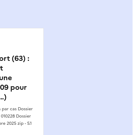
rt (63) :
t
’une
 09 pour
…)
par cas Dossier
 010228 Dossier
e 2025 zip - 5.1