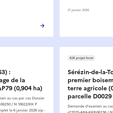
21 janvier 2026
K/K projet foret
3) :
Sérézin-de-la-To
age de la
premier boise
AP79 (0,904 ha)
terre agricole (
parcelle D0029
n au cas par cas Dossier
06250 / N 10622/KK P
Demande d'examen au cas 
plet le 6 janvier 2026 zip -
n°2025-ARA-KKP-06236 / N