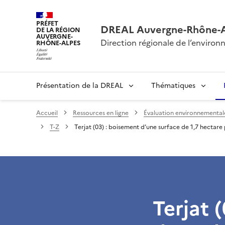
PRÉFET
DREAL Auvergne-Rhône-
DE LA RÉGION
AUVERGNE-
Direction régionale de l’envir
RHÔNE-ALPES
Présentation de la DREAL
Thématiques
Accueil
Ressources en ligne
Évaluation environnementale 
T-Z
Terjat (03) : boisement d’une surface de 1,7 hectar
Terjat 