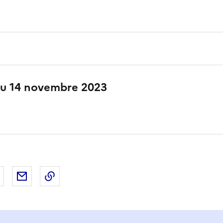
du 14 novembre 2023
 Facebook
er sur X
Partager sur LinkedIn
Partager par email
Copier le lien de la page dans le presse-pap