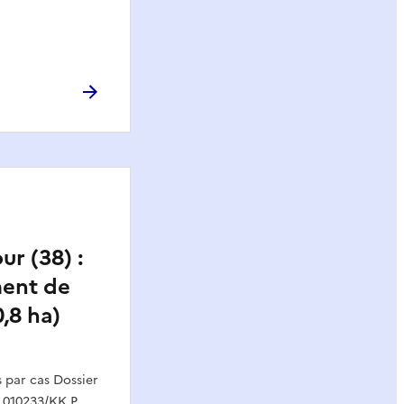
ur (38) :
ment de
0,8 ha)
par cas Dossier
 010233/KK P