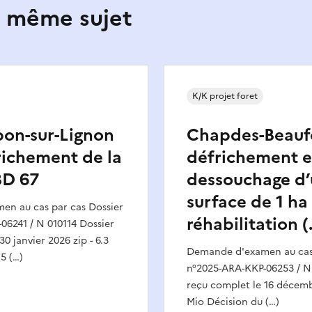
e même sujet
K/K projet foret
on-sur-Lignon
Chapdes-Beaufo
frichement de la
défrichement e
BD 67
dessouchage d
surface de 1 ha
n au cas par cas Dossier
réhabilitation (
06241 / N 010114 Dossier
0 janvier 2026 zip - 6.3
Demande d'examen au cas 
5 (…)
n°2025-ARA-KKP-06253 / N
reçu complet le 16 décembr
Mio Décision du (…)