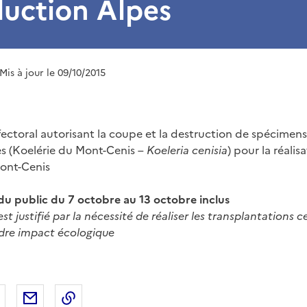
duction Alpes
 Mis à jour le 09/10/2015
éfectoral autorisant la coupe et la destruction de spécimen
s (Koelérie du Mont-Cenis –
Koeleria cenisia
) pour la réalis
Mont-Cenis
 du public du 7 octobre au 13 octobre inclus
est justifié par la nécessité de réaliser les transplantations
dre impact écologique
 Facebook
er sur X
Partager sur LinkedIn
Partager par email
Copier le lien de la page dans le presse-pap