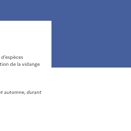
s d’espèces
ation de la vidange
 cet automne, durant
ier