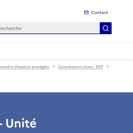
Contact
cherche
Recherch
 matière d’espèces protégées
Consultations closes - DEP
- Unité