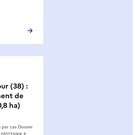
ur (38) :
ment de
0,8 ha)
par cas Dossier
 010233/KK P