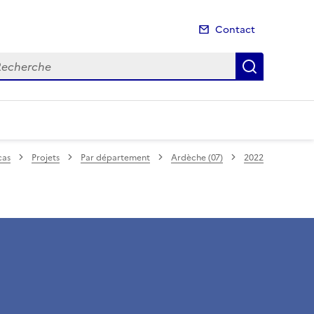
Contact
cherche
Recherch
cas
Projets
Par département
Ardèche (07)
2022