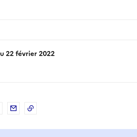
u 22 février 2022
 Facebook
er sur X
Partager sur LinkedIn
Partager par email
Copier le lien de la page dans le presse-pap