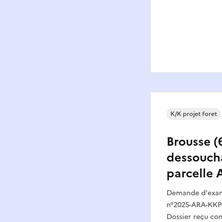
K/K projet foret
Brousse (6
dessouch
parcelle 
Demande d'exame
n°2025-ARA-KKP-
Dossier reçu com