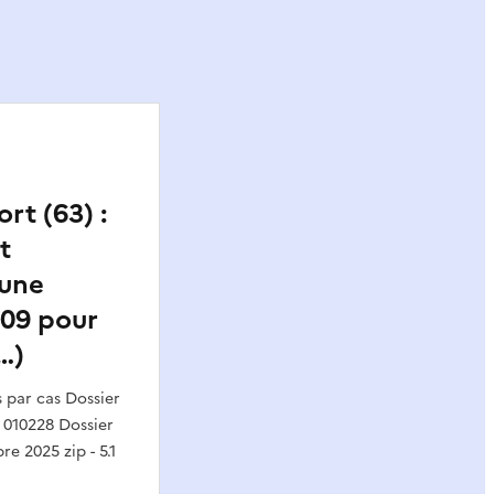
rt (63) :
t
’une
 09 pour
…)
par cas Dossier
 010228 Dossier
e 2025 zip - 5.1