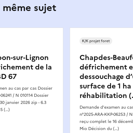
e même sujet
K/K projet foret
on-sur-Lignon
Chapdes-Beaufo
frichement de la
défrichement e
BD 67
dessouchage d
surface de 1 ha
n au cas par cas Dossier
réhabilitation (
06241 / N 010114 Dossier
0 janvier 2026 zip - 6.3
Demande d'examen au cas 
5 (…)
n°2025-ARA-KKP-06253 / N
reçu complet le 16 décembr
Mio Décision du (…)