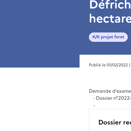
Défrich
hectar
K/K projet foret
Publié le 01/02/2022
|
Demande d’examen
Dossier n°202
-
-
Dossier re