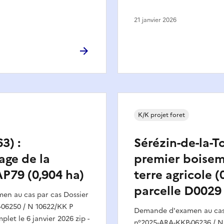
21 janvier 2026
K/K projet foret
3) :
Sérézin-de-la-To
age de la
premier boise
AP79 (0,904 ha)
terre agricole (
parcelle D0029
n au cas par cas Dossier
06250 / N 10622/KK P
Demande d'examen au cas 
plet le 6 janvier 2026 zip -
n°2025-ARA-KKP-06236 / N