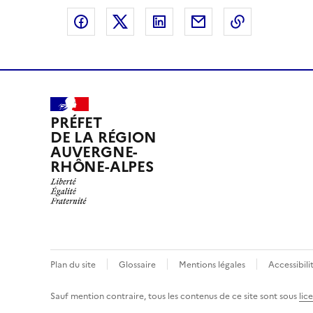
Partager sur Facebook
Partager sur X
Partager sur LinkedIn
Partager par email
Copier le l
PRÉFET
DE LA RÉGION
AUVERGNE-
RHÔNE-ALPES
Plan du site
Glossaire
Mentions légales
Accessibil
Sauf mention contraire, tous les contenus de ce site sont sous
lic