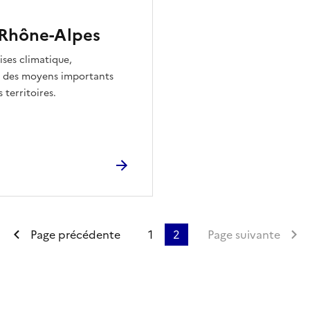
-Rhône-Alpes
ises climatique,
oie des moyens importants
 territoires.
Première page
Page précédente
1
2
Page suivante