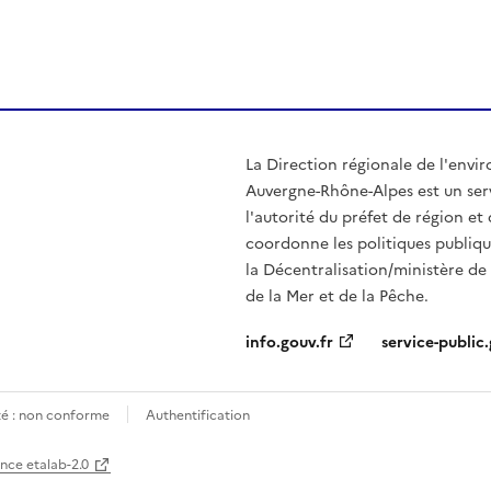
ien de la page dans le presse-papier
La Direction régionale de l'env
Auvergne-Rhône-Alpes est un serv
l'autorité du préfet de région e
coordonne les politiques publiqu
la Décentralisation/ministère de l
de la Mer et de la Pêche.
info.gouv.fr
service-public.
ité : non conforme
Authentification
ence etalab-2.0