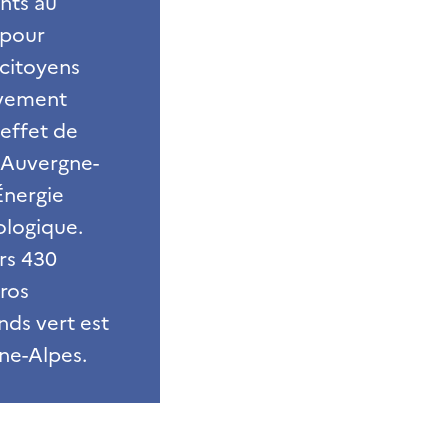
ents au
t pour
 citoyens
ivement
 effet de
n Auvergne-
Énergie
ologique.
rs 430
uros
nds vert est
ne-Alpes.