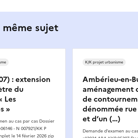
e même sujet
isme
K/K projet urbanisme
07) : extension
Ambérieu-en-Bug
ètre du
aménagement d
« Les
de contournem
s »
dénommée rue 
et d’un (…)
n au cas par cas Dossier
06146 - N 007921/KK P
Demande d’examen au cas 
plet le 14 février 2026 zip