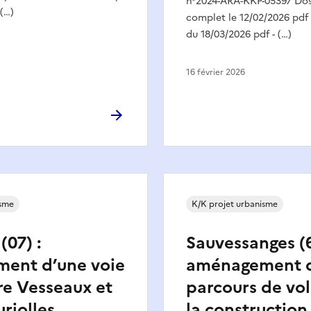
n°2024-ARA-KKP-05397 Dos
 (…)
complet le 12/02/2026 pdf 
du 18/03/2026 pdf - (…)
16 février 2026
isme
K/K projet urbanisme
(07) :
Sauvessanges (6
ent d’une voie
aménagement 
re Vesseaux et
parcours de vol
uriolles
la construction