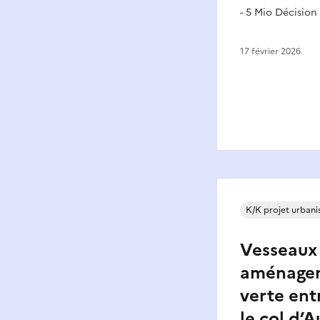
- 5 Mio Décision
17 février 2026
K/K projet urban
Vesseaux 
aménagem
verte ent
le col d’A