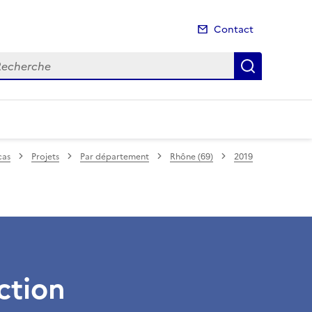
Contact
cherche
Recherch
cas
Projets
Par département
Rhône (69)
2019
ction