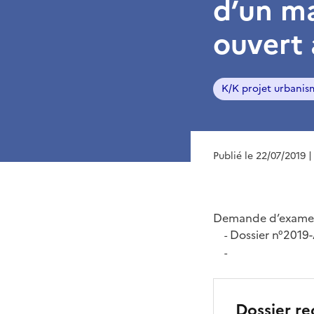
d’un ma
ouvert 
K/K projet urbanis
Publié le 22/07/2019
|
Demande d’examen
Dossier n°2019
-
-
Dossier re