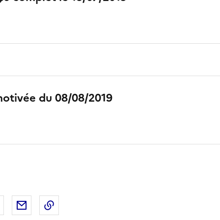
motivée du 08/08/2019
 Facebook
er sur X
Partager sur LinkedIn
Partager par email
Copier le lien de la page dans le presse-pap