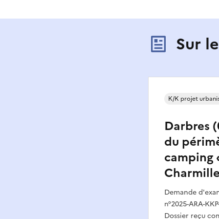
Sur l
K/K projet urban
Darbres (
du périm
camping 
Charmille
Demande d'exame
n°2025-ARA-KKP-
Dossier reçu com