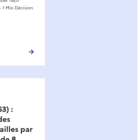
sier reçu
- 1 Mio Décision
3) :
des
ailles par
 de 8