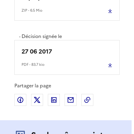
ZIP
- 6.5 Mio
Décision signée le
-
27 06 2017
PDF
- 83.7 kio
Partager la page
Partager sur Facebook
Partager sur X
Partager sur LinkedIn
Partager par email
Copier le lien de 