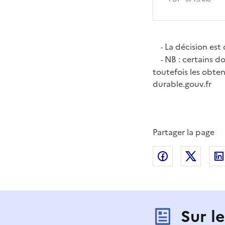
La décision est 
-
NB : certains d
-
toutefois les obten
durable.gouv.fr
Partager la page
Partager sur
Partag
Sur l