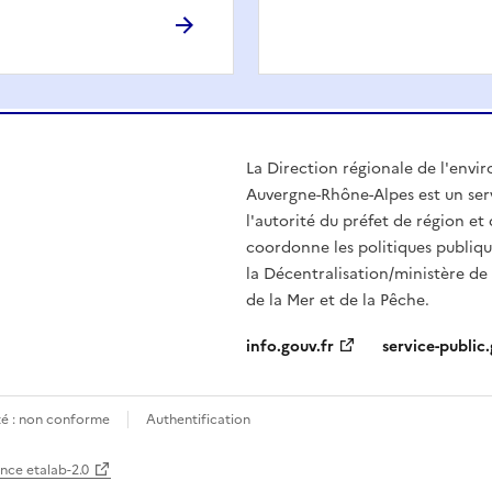
La Direction régionale de l'env
Auvergne-Rhône-Alpes est un serv
l'autorité du préfet de région e
coordonne les politiques publiqu
la Décentralisation/ministère de l
de la Mer et de la Pêche.
info.gouv.fr
service-public.
ité : non conforme
Authentification
ence etalab-2.0