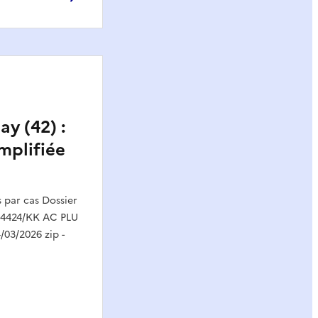
y (42) :
mplifiée
par cas Dossier
14424/KK AC PLU
/03/2026 zip -