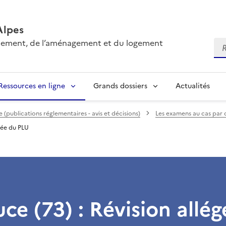
Alpes
onnement, de l’aménagement et du logement
Re
Ressources en ligne
Grands dossiers
Actualités
(publications réglementaires - avis et décisions)
Les examens au cas par 
gée du PLU
ce (73) : Révision allé