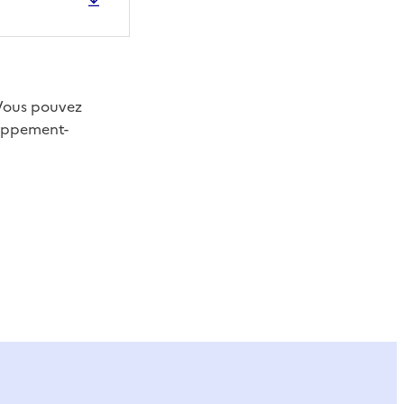
 Vous pouvez
oppement-
ier