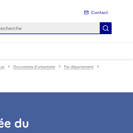
Contact
cherche
Recherch
cas
Documents d’urbanisme
Par département
gée du