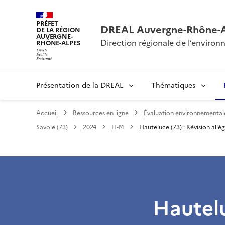
PRÉFET
DREAL Auvergne-Rhône-
DE LA RÉGION
AUVERGNE-
Direction régionale de l’envir
RHÔNE-ALPES
Présentation de la DREAL
Thématiques
Accueil
Ressources en ligne
Évaluation environnementale 
Savoie (73)
2024
H-M
Hauteluce (73) : Révision allé
Hautelu