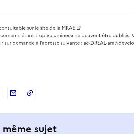
consultable sur le
site de la MRAE
ocuments étant trop volumineux ne peuvent être publiés.
ir sur demande à l’adresse suivante : ae-
DREAL
-ara@devel
 Facebook
er sur X
Partager sur LinkedIn
Partager par email
Copier le lien de la page dans le presse-pap
e même sujet