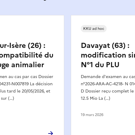
KKU ad hoc
r-Isère (26) :
Davayat (63) :
ompatibilité du
modification si
uge animalier
N°1 du PLU
n au cas par cas Dossier
Demande d'examen au cas 
4231-N007819 La décision
n°2026-ARA-AC-4218- N 0
lus tard le 20/05/2026, et
D Dossier reçu complet le 
 sur (…)
12.5 Mio La (…)
19 mars 2026