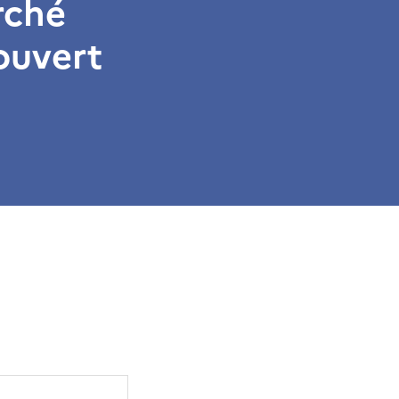
rché
ouvert