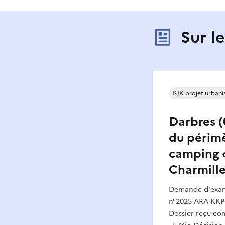
Sur l
K/K projet urban
Darbres (
du périm
camping 
Charmille
Demande d'exame
n°2025-ARA-KKP-
Dossier reçu com