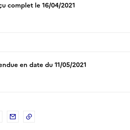
çu complet le 16/04/2021
endue en date du 11/05/2021
 Facebook
er sur X
Partager sur LinkedIn
Partager par email
Copier le lien de la page dans le presse-pap