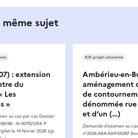
e même sujet
isme
K/K projet urbanisme
07) : extension
Ambérieu-en-Bug
ètre du
aménagement d
« Les
de contournem
s »
dénommée rue 
et d’un (…)
n au cas par cas Dossier
06146 - N 007921/KK P
Demande d’examen au cas 
plet le 14 février 2026 zip
n°2024-ARA-KKP-05397 Dos