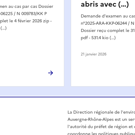
abris avec (…)
n au cas par cas Dossier
06225 / N 009783/KK P
Demande d'examen au cas 
et le 4 février 2026 zip -
n°2025-ARA-KKP-06244 / N
 (…)
Dossier reçu complet le 3
pdf - 531.4 kio (…)
21 janvier 2026
La Direction régionale de l'env
Auvergne-Rhône-Alpes est un serv
l'autorité du préfet de région e
coordonne les politiques publiqu