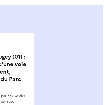
ey (01) :
’une voie
ent,
du Parc
par cas Dossier
sier reçu