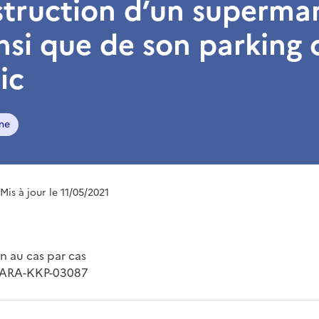
struction d’un superma
nsi que de son parking 
ic
me
 Mis à jour le 11/05/2021
 au cas par cas
-ARA-KKP-03087