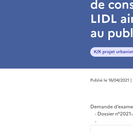
de con
LIDL ai
au publ
K/K projet urbanis
Publié le 16/04/2021
|
Demande d’examen
Dossier n°2021
-
-