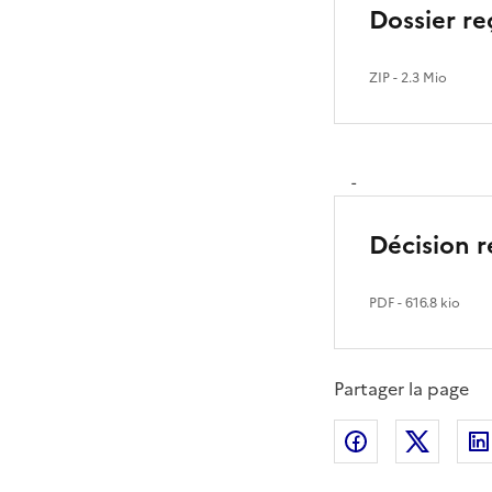
Dossier re
ZIP
- 2.3 Mio
-
Décision r
PDF
- 616.8 kio
Partager la page
Partager sur
Partag