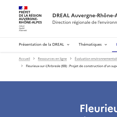
PRÉFET
DREAL Auvergne-Rhône-
DE LA RÉGION
AUVERGNE-
Direction régionale de l’envir
RHÔNE-ALPES
Présentation de la DREAL
Thématiques
Accueil
Ressources en ligne
Évaluation environnementale 
Fleurieux-sur-L’Arbresle (69) : Projet de construction d’un s
Fleurieu