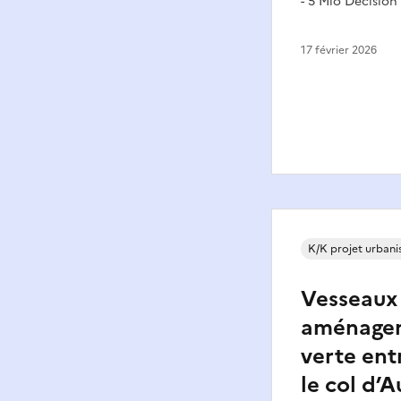
- 5 Mio Décision
17 février 2026
K/K projet urban
Vesseaux 
aménagem
verte ent
le col d’A