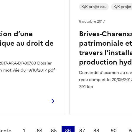
K/K projet eau
K/K projet
6 octobre 2017
tion d’une
Brives-Charensa
ique au droit de
patrimoniale et
travers l’instal
production hyd
2017-ARA-DP-00789 Dossier
on motivée du 19/10/2017 pdf
Demande d'examen au cas 
reçu complet le 20/09/2017 
79.1 kio
dente
1
84
85
86
87
88
90
P