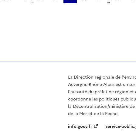
…
…
ien de la page dans le presse-papier
La Direction régionale de l'env
Auvergne-Rhône-Alpes est un serv
l'autorité du préfet de région e
coordonne les politiques publiqu
la Décentralisation/ministère de l
de la Mer et de la Pêche.
info.gouv.fr
service-public.