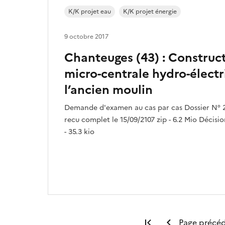
K/K projet eau
K/K projet énergie
9 octobre 2017
Chanteuges (43) : Construc
micro-centrale hydro-électr
l’ancien moulin
Demande d'examen au cas par cas Dossier N° 
recu complet le 15/09/2107 zip - 6.2 Mio Décisi
- 35.3 kio
Première page
Page précé