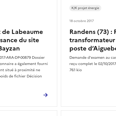
K/K projet énergie
18 octobre 2017
t de Labeaume
Randens (73) :
sance du site
transformateur 
 Bayzan
poste d’Aigueb
017-ARA-DP-00879 Dossier
Demande d'examen au cas 
tionnaire a également fourni
reçu complet le 02/10/2017 
t situé à proximité ne
76.1 kio
oids de fichier Décision