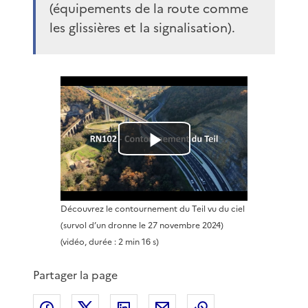
(équipements de la route comme
les glissières et la signalisation).
L
i
Découvrez le contournement du Teil vu du ciel
r
(survol d’un dronne le 27 novembre 2024)
(vidéo, durée : 2 min 16 s)
e
Partager la page
l
Partager sur Facebook
Partager sur X
Partager sur LinkedIn
Partager par email
Copier le lien de 