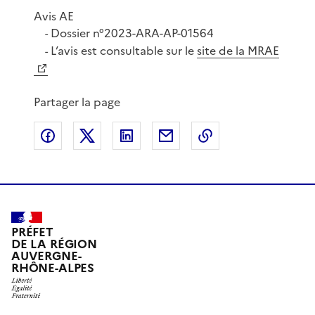
Avis AE
Dossier n°2023-ARA-AP-01564
-
L’avis est consultable sur le
site de la MRAE
-
Partager la page
Partager sur Facebook
Partager sur X
Partager sur LinkedIn
Partager par email
Copier le lien de 
PRÉFET
DE LA RÉGION
AUVERGNE-
RHÔNE-ALPES