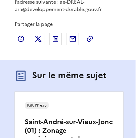
l’adresse suivante : ae-
DREAL
-
ara@developpement-durable.gouv.fr
Partager la page
Partager sur Facebook
Partager sur X
Partager sur LinkedIn
Partager par email
Copier le lien de 
Sur le même sujet
K/K PP eau
Saint-André-sur-Vieux-Jonc
(01) : Zonage