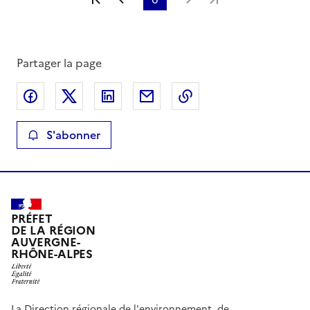
Partager la page
Partager sur Facebook
Partager sur X
Partager sur LinkedIn
Partager par email
Copier le lien de la 
S'abonner
PRÉFET
DE LA RÉGION
AUVERGNE-
RHÔNE-ALPES
La Direction régionale de l'environnement, de