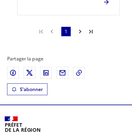
Première page
Page précédente
1
Page suivante
Dernière page
Partager la page
Partager sur Facebook
Partager sur X
Partager sur LinkedIn
Partager par email
Copier le lien de la 
S'abonner
PRÉFET
DE LA RÉGION