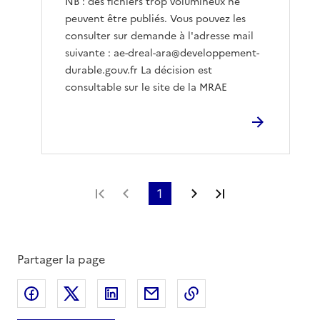
NB : des fichiers trop volumineux ne
peuvent être publiés. Vous pouvez les
consulter sur demande à l'adresse mail
suivante : ae-dreal-ara@developpement-
durable.gouv.fr La décision est
consultable sur le site de la MRAE
Première page
Page précédente
1
Page suivante
Dernière page
Partager la page
Partager sur Facebook
Partager sur X
Partager sur LinkedIn
Partager par email
Copier le lien de la 