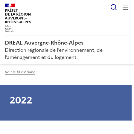
Reche
PRÉFET
DE LA RÉGION
AUVERGNE-
RHÔNE-ALPES
DREAL Auvergne-Rhône-Alpes
Direction régionale de l’environnement, de
l’aménagement et du logement
Voir le fil d'Ariane
2022