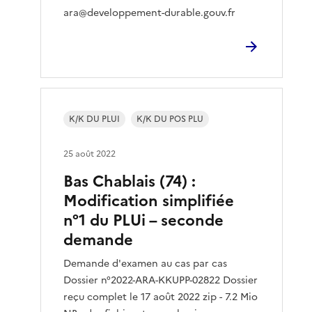
ara@developpement-durable.gouv.fr
K/K DU PLUI
K/K DU POS PLU
25 août 2022
Bas Chablais (74) :
Modification simplifiée
n°1 du PLUi – seconde
demande
Demande d'examen au cas par cas
Dossier n°2022-ARA-KKUPP-02822 Dossier
reçu complet le 17 août 2022 zip - 7.2 Mio