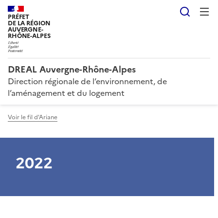
Reche
PRÉFET
DE LA RÉGION
AUVERGNE-
RHÔNE-ALPES
DREAL Auvergne-Rhône-Alpes
Direction régionale de l’environnement, de
l’aménagement et du logement
Voir le fil d'Ariane
2022