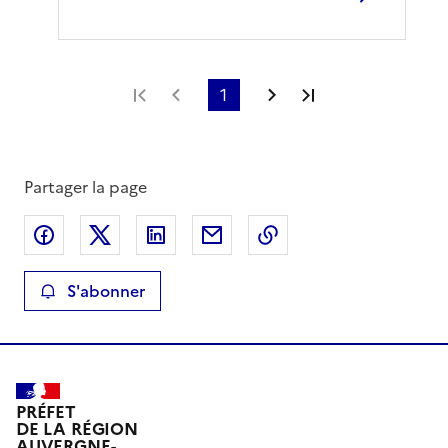
Première page
Page précédente
1
Page suivante
Dernière page
Partager la page
Partager sur Facebook
Partager sur X
Partager sur LinkedIn
Partager par email
Copier le lien de la 
S'abonner
PRÉFET
DE LA RÉGION
AUVERGNE-