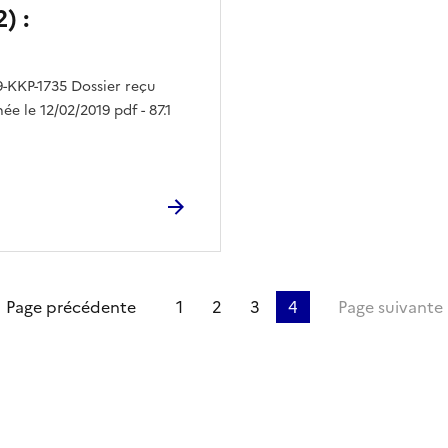
) :
-KKP-1735 Dossier reçu
ée le 12/02/2019 pdf - 87.1
ière page
Page précédente
1
2
3
4
Page suivante
ien de la page dans le presse-papier