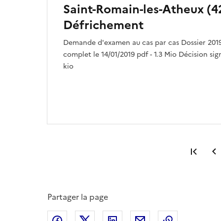
Saint-Romain-les-Atheux (42
Défrichement
Demande d'examen au cas par cas Dossier 2019
complet le 14/01/2019 pdf - 1.3 Mio Décision sign
kio
Prem
Partager la page
Partager sur Facebook
Partager sur X
Partager sur LinkedIn
Partager par email
Copier le l