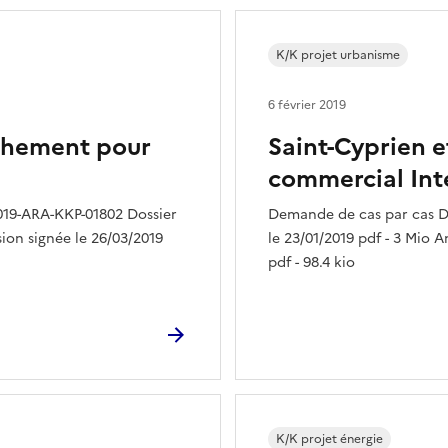
K/K projet urbanisme
6 février 2019
ichement pour
Saint-Cyprien e
commercial In
019-ARA-KKP-01802 Dossier
Demande de cas par cas D
sion signée le 26/03/2019
le 23/01/2019 pdf - 3 Mio A
pdf - 98.4 kio
K/K projet énergie