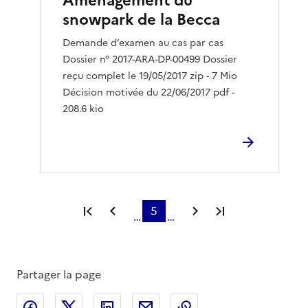
Aménagement du
snowpark de la Becca
Demande d’examen au cas par cas
Dossier n° 2017-ARA-DP-00499 Dossier
reçu complet le 19/05/2017 zip - 7 Mio
Décision motivée du 22/06/2017 pdf -
208.6 kio
Première page
Page précédente
5
Page suivante
Dernière page
…
…
Partager la page
Partager sur Facebook
Partager sur X
Partager sur LinkedIn
Partager par email
Copier le lien de la 