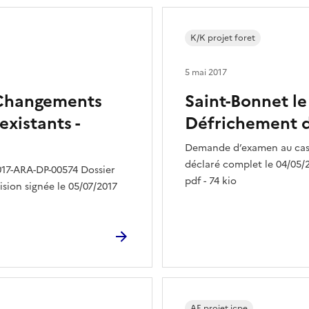
K/K projet foret
5 mai 2017
: Changements
Saint-Bonnet le
existants -
Défrichement d
Demande d’examen au cas 
déclaré complet le 04/05/2
17-ARA-DP-00574 Dossier
pdf - 74 kio
ision signée le 05/07/2017
AE projet icpe