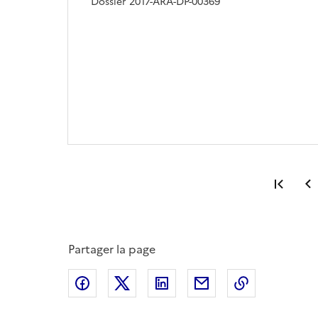
Dossier 2017-ARA-DP-00369
Prem
Partager la page
Partager sur Facebook
Partager sur X
Partager sur LinkedIn
Partager par email
Copier le l