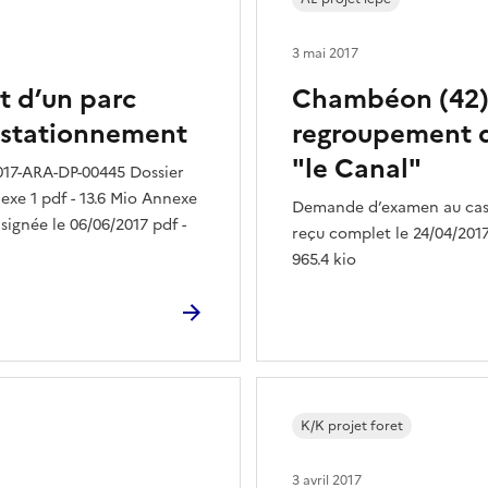
3 mai 2017
t d’un parc
Chambéon (42) :
c stationnement
regroupement d
"le Canal"
017-ARA-DP-00445 Dossier
exe 1 pdf - 13.6 Mio Annexe
Demande d’examen au cas 
 signée le 06/06/2017 pdf -
reçu complet le 24/04/2017 
965.4 kio
K/K projet foret
3 avril 2017