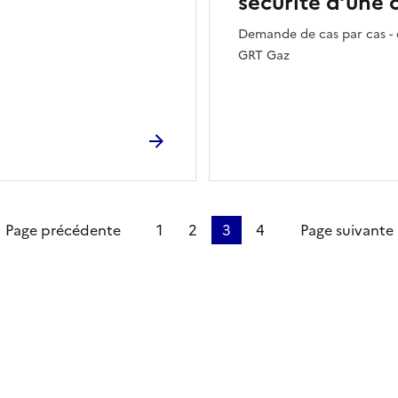
sécurité d’une 
Demande de cas par cas - 
GRT Gaz
ière page
Page précédente
1
2
3
4
Page suivante
ien de la page dans le presse-papier